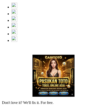
Don't love it? We'll fix it. For free.