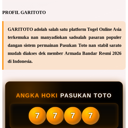
PROFIL GARITOTO
GARITOTO
adolah salah satu platform
Togel Online Asia
terkemuka nan manyadiokan sadoalah pasaran populer
dangan sistem permainan
Pasukan Toto
nan stabil sarato
mudah diakses dek member
Armada Bandar Resmi 2026
di Indonesia.
ANGKA HOKI
PASUKAN TOTO
7
7
7
7