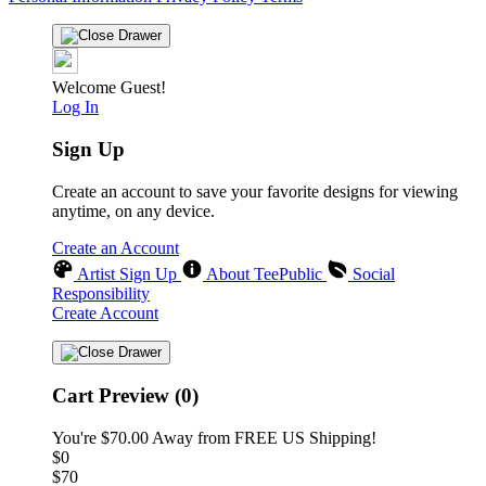
Welcome Guest!
Log In
Sign Up
Create an account to save your favorite designs for viewing
anytime, on any device.
Create an Account
Artist Sign Up
About TeePublic
Social
Responsibility
Create Account
Cart Preview (0)
You're
$70.00
Away from
FREE US Shipping!
$0
$70