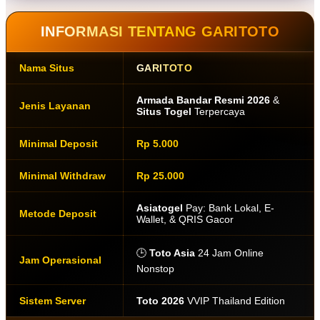
dapat bermain dengan nyaman dan tenang.
INFORMASI TENTANG GARITOTO
Nama Situs
GARITOTO
Armada Bandar Resmi 2026
&
Jenis Layanan
Situs Togel
Terpercaya
Minimal Deposit
Rp 5.000
Minimal Withdraw
Rp 25.000
Asiatogel
Pay: Bank Lokal, E-
Metode Deposit
Wallet, & QRIS Gacor
🕒
Toto Asia
24 Jam Online
Jam Operasional
Nonstop
Sistem Server
Toto 2026
VVIP Thailand Edition