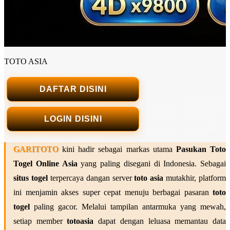
TOTO ASIA
DAFTAR DISINI
LOGIN DISINI
GARITOTO
kini hadir sebagai markas utama
Pasukan Toto
Togel Online Asia
yang paling disegani di Indonesia. Sebagai
situs togel
terpercaya dangan server
toto asia
mutakhir, platform
ini menjamin akses super cepat menuju berbagai pasaran
toto
togel
paling gacor. Melalui tampilan antarmuka yang mewah,
setiap member
totoasia
dapat dengan leluasa memantau data