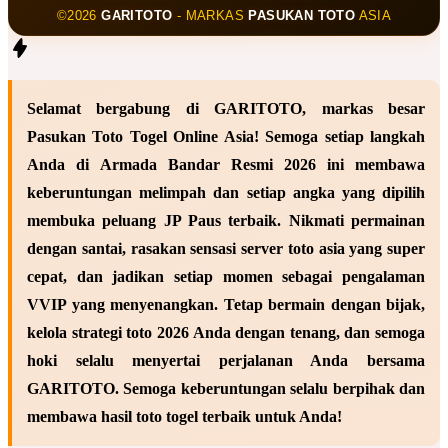
©2026
GARITOTO
- MARKAS
PASUKAN TOTO
ASIA
Selamat bergabung di
GARITOTO
, markas besar
Pasukan Toto Togel Online Asia
! Semoga setiap langkah
Anda di
Armada Bandar Resmi 2026
ini membawa
keberuntungan melimpah dan setiap angka yang dipilih
membuka peluang JP Paus terbaik. Nikmati permainan
dengan santai, rasakan sensasi server
toto asia
yang super
cepat, dan jadikan setiap momen sebagai pengalaman
VVIP yang menyenangkan. Tetap bermain dengan bijak,
kelola strategi
toto 2026
Anda dengan tenang, dan semoga
hoki selalu menyertai perjalanan Anda bersama
GARITOTO
. Semoga keberuntungan selalu berpihak dan
membawa hasil
toto togel
terbaik untuk Anda!