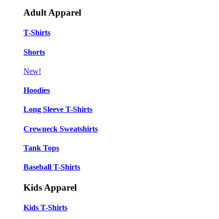
Adult Apparel
T-Shirts
Shorts
New!
Hoodies
Long Sleeve T-Shirts
Crewneck Sweatshirts
Tank Tops
Baseball T-Shirts
Kids Apparel
Kids T-Shirts