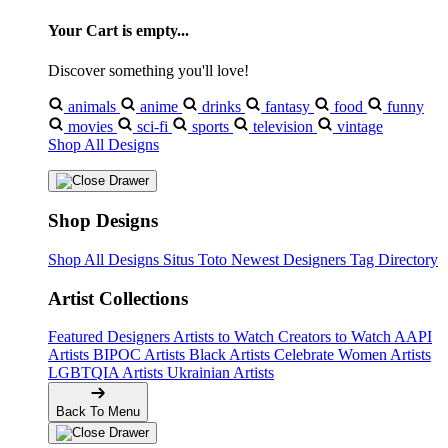
Your Cart is empty...
Discover something you'll love!
animals
anime
drinks
fantasy
food
funny
movies
sci-fi
sports
television
vintage
Shop All Designs
Shop Designs
Shop All Designs
Situs Toto
Newest Designers
Tag Directory
Artist Collections
Featured Designers
Artists to Watch
Creators to Watch
AAPI
Artists
BIPOC Artists
Black Artists
Celebrate Women Artists
LGBTQIA Artists
Ukrainian Artists
Back To Menu