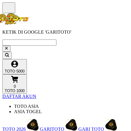
KETIK DI GOOGLE 'GARITOTO'
TOTO 5000
0
TOTO 1000
DAFTAR AKUN
TOTO ASIA
ASIA TOGEL
TOTO 2026
GARITOTO
GARI TOTO