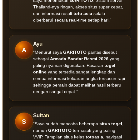
saya menemukan
GARITOTO
. Sistem server
Thailand-nya ringan, akses situs super cepat,
dan informasi result
toto asia
selalu
diperbarui secara real-time setiap hari.”
Ayu
A
“Menurut saya
GARITOTO
pantas disebut
sebagai
Armada Bandar Resmi 2026
yang
paling nyaman digunakan. Pasaran
togel
online
yang tersedia sangat lengkap dan
semua informasi keluaran angka tersusun rapi
sehingga pemain dapat melihat hasil terbaru
dengan sangat cepat.”
Sultan
S
“Saya sudah mencoba beberapa
situs togel
,
namun
GARITOTO
termasuk yang paling
VVIP. Tampilan situs kelas
totoasia
, navigasi