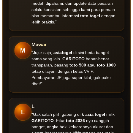
mudah dipahami, dan update data pasaran
selalu konsisten sehingga kami para pemain
bisa memantau informasi
toto togel
dengan
lebih praktis.”
Mawar
M
“Jujur saja,
asiatogel
di sini beda banget
sama yang lain.
GARITOTO
benar-benar
transparan, pasang
toto 500
atau
toto 1000
tetap dilayani dengan kelas VVIP.
Pembayaran JP juga super kilat, gak pake
ribet!”
L
L
“Gak salah pilih gabung di
k asia togel
milik
GARITOTO
. Fitur
toto 2026
nyo canggih
banget, angka hoki keluarannya akurat dan